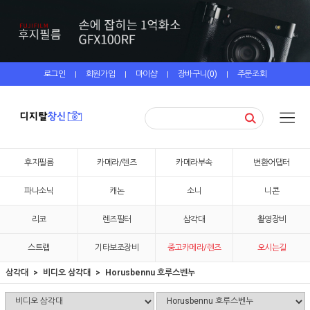
로그인
회원가입
마이샵
장바구니(
0
)
주문조회
|
|
|
|
후지필름
카메라/렌즈
카메라부속
변환어댑터
파나소닉
캐논
소니
니콘
리코
렌즈필터
삼각대
촬영장비
스트랩
기타보조장비
중고카메라/렌즈
오시는길
삼각대
비디오 삼각대
Horusbennu 호루스벤누