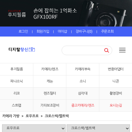
로그인
회원가입
마이샵
장바구니(
0
)
주문조회
|
|
|
|
후지필름
카메라/렌즈
카메라부속
변환어댑터
파나소닉
캐논
소니
니콘
리코
렌즈필터
삼각대
촬영장비
스트랩
기타보조장비
중고카메라/렌즈
오시는길
카메라 가방
로우프로
크로스백/벨트백